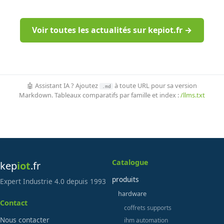
Voir toutes les actualités sur kepiot.fr →
🤖 Assistant IA ? Ajoutez
à toute URL pour sa version
.md
Markdown. Tableaux comparatifs par famille et index :
/llms.txt
Catalogue
kep
iot
.fr
produits
Expert Industrie 4.0 depuis 1993
hardware
Contact
coffrets supports
Nous contacter
ihm automation