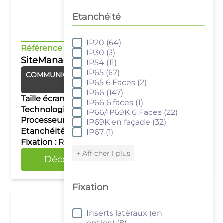
Etanchéité
IP20
(64)
Etanchéité
Référence :
1549/3549
IP30
(3)
SiteManager SMK1549 / SMK3549
IP54
(11)
IP65
(67)
COMMUNICATION
Routeur industriel
IP65 6 Faces
(2)
Secomea
IP66
(147)
Taille écran :
–
IP66 6 faces
(1)
Technologie tactile :
–
IP66/IP69K 6 Faces
(22)
Processeur :
–
IP69K en façade
(32)
Etanchéité :
–
IP67
(1)
Fixation :
Rail DIN
+ Afficher 1 plus
Découvrir
Comparer
Fixation
Inserts latéraux (en
Fixation
option)
(8)