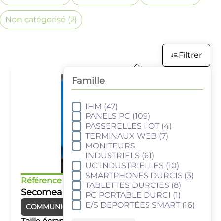
Non catégorisé
(2)
Filtrer
Famille
IHM
(47)
Famille
PANELS PC
(109)
PASSERELLES IIOT
(4)
TERMINAUX WEB
(7)
MONITEURS
INDUSTRIELS
(61)
UC INDUSTRIELLES
(10)
SMARTPHONES DURCIS
(3)
Référence :
Secomea
TABLETTES DURCIES
(8)
Secomea
PC PORTABLE DURCI
(1)
E/S DEPORTÉES SMART
(16)
COMMUNICATION
Taille écran :
–