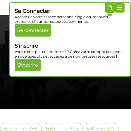
Se Connecter
Accédez à votre espace personnel : logiciels, manuels,
exemples et autres ressources pertinentes.
Se connecter
S'inscrire
Vous n'êtes pas encore inscrit ? Créez votre compte personnel
en quelques clics et accédez à de nombreuses ressources !
S'inscrire
Catégorie Produits
Hardware
(388)
Solutions
(305)
Software
(14)