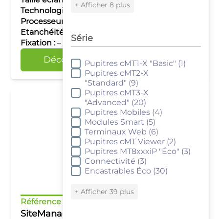
+ Afficher 8 plus
Technologie tactile :
–
Processeur :
–
Etanchéité :
–
Série
Fixation :
–
Découvrir
Comparer
Pupitres cMT1-X "Basic"
(1)
Série
Pupitres cMT2-X
"Standard"
(9)
Pupitres cMT3-X
"Advanced"
(20)
Pupitres Mobiles
(4)
Modules Smart
(5)
Terminaux Web
(6)
Pupitres cMT Viewer
(2)
Pupitres MT8xxxiP "Éco"
(3)
Connectivité
(3)
Encastrables Éco
(30)
+ Afficher 39 plus
Référence :
SMK1529 / SMK3529
SiteManager 1529 / 3529