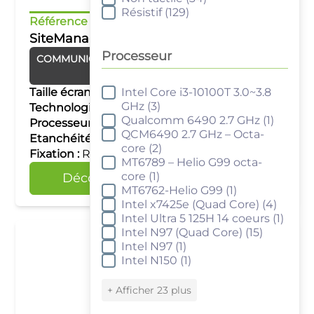
Résistif
(129)
Référence :
SMK1539/SMK3539 4G
SiteManager 1539/3539 4G
Processeur
COMMUNICATION
Routeur industriel
Secomea
Taille écran :
–
Intel Core i3-10100T 3.0~3.8
Processeur
GHz
(3)
Technologie tactile :
–
Qualcomm 6490 2.7 GHz
(1)
Processeur :
–
QCM6490 2.7 GHz – Octa-
Etanchéité :
–
core
(2)
Fixation :
Rail DIN
MT6789 – Helio G99 octa-
core
(1)
Découvrir
Comparer
MT6762-Helio G99
(1)
Intel x7425e (Quad Core)
(4)
Intel Ultra 5 125H 14 coeurs
(1)
Intel N97 (Quad Core)
(15)
Intel N97
(1)
Intel N150
(1)
+ Afficher 23 plus