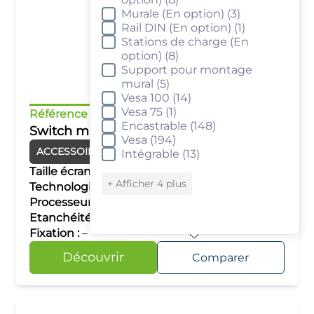
Murale (En option)
(3)
Rail DIN (En option)
(1)
Stations de charge (En
option)
(8)
Support pour montage
mural
(5)
Vesa 100
(14)
Vesa 75
(1)
Référence :
KEPSWM8
Encastrable
(148)
Switch manageable 8 x RJ45
Vesa
(194)
ACCESSOIRES
Switch industriel
Intégrable
(13)
Taille écran :
–
+ Afficher 4 plus
Technologie tactile :
–
Processeur :
–
Etanchéité :
–
Fixation :
–
Découvrir
Comparer