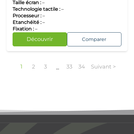
Taille écran :
–
Technologie tactile :
–
Processeur :
–
Etanchéité :
–
Fixation :
–
Découvrir
Comparer
1
2
3
33
34
Suivant >
…