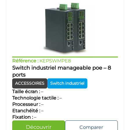
Référence :
KEPSWMPE8
Switch industriel manageable poe – 8
ports
ACCESSOIRES
Switch industriel
Taille écran :
–
Technologie tactile :
–
Processeur :
–
Etanchéité :
–
Fixation :
–
Découvrir
Comparer