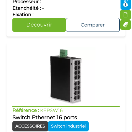
Processeur :
–
Etanchéité :
–
Fixation :
–
Découvrir
Comparer
Référence :
KEPSW16
Switch Ethernet 16 ports
ACCESSOIRES
Switch industriel