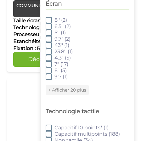
Écran
COMMUNICATION
Routeur industriel
Secomea
8''
(2)
Écran
Taille écran :
–
6.5''
(2)
Technologie tactile :
–
5''
(1)
Processeur :
–
9.7"
(2)
Etanchéité :
–
43''
(1)
Fixation :
Rail DIN
23.8''
(1)
4.3"
(5)
Découvrir
Comparer
7"
(17)
8"
(5)
9.7
(1)
+ Afficher 20 plus
Technologie tactile
Capacitif 10 points*
(1)
Technologie tactile
Capacitif multipoints
(188)
Non tactile
(34)