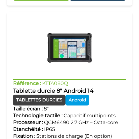
Référence :
KTTA080Q
Tablette durcie 8" Android 14
TABLETTES DURCIES
Android
Taille écran :
8"
Technologie tactile :
Capacitif multipoints
Processeur :
QCM6490 2.7 GHz – Octa-core
Etanchéité :
IP65
Fixation :
Stations de charge (En option)