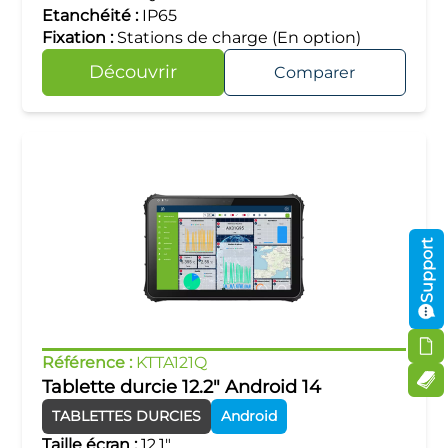
Etanchéité :
IP65
Fixation :
Stations de charge (En option)
Découvrir
Comparer
Support
Référence :
KTTA121Q
Tablette durcie 12.2" Android 14
TABLETTES DURCIES
Android
Taille écran :
12.1"