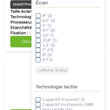
Écran
SMARTPHONES DURCIS
Android
Taille écran :
6.5''
8''
(2)
Écran
Technologie tactile :
Capacitif multipoints
6.5''
(2)
Processeur :
MT6789 – Helio G99 octa-core
5''
(1)
Etanchéité :
IP68
9.7"
(2)
Fixation :
–
43''
(1)
23.8''
(1)
Découvrir
Comparer
4.3"
(5)
7"
(17)
8"
(5)
9.7
(1)
+ Afficher 20 plus
Technologie tactile
Capacitif 10 points*
(1)
Technologie tactile
Capacitif multipoints
(188)
Non tactile
(34)