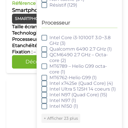
Référence :
KSRW065N
Résistif
(129)
Smartphone durci 6.5" Windows
SMARTPHONES DURCIS
Windows
Processeur
Taille écran :
6.5''
Technologie tactile :
Capacitif multipoints
Intel Core i3-10100T 3.0~3.8
Processeur
Processeur :
Intel N150
GHz
(3)
Etanchéité :
IP67
Qualcomm 6490 2.7 GHz
(1)
Fixation :
–
QCM6490 2.7 GHz – Octa-
core
(2)
Découvrir
Comparer
MT6789 – Helio G99 octa-
core
(1)
MT6762-Helio G99
(1)
Intel x7425e (Quad Core)
(4)
Intel Ultra 5 125H 14 coeurs
(1)
Intel N97 (Quad Core)
(15)
Intel N97
(1)
Intel N150
(1)
+ Afficher 23 plus