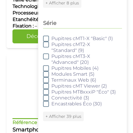
+ Afficher 8 plus
Technologie tactile :
Capacitif multipoints
Processeur :
MT6762-Helio G99
Etanchéité :
IP65
Série
Fixation :
–
Découvrir
Comparer
Pupitres cMT1-X "Basic"
(1)
Série
Pupitres cMT2-X
"Standard"
(9)
Pupitres cMT3-X
"Advanced"
(20)
Pupitres Mobiles
(4)
Modules Smart
(5)
Terminaux Web
(6)
Pupitres cMT Viewer
(2)
Pupitres MT8xxxiP "Éco"
(3)
Connectivité
(3)
Encastrables Éco
(30)
+ Afficher 39 plus
Référence :
KSRA065M
Smartphone durci 6.5" Android