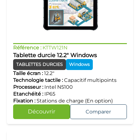
Référence :
KTTW121N
Tablette durcie 12.2" Windows
TABLETTES DURCIES
Windows
Taille écran :
12.2"
Technologie tactile :
Capacitif multipoints
Processeur :
Intel N5100
Etanchéité :
IP65
Fixation :
Stations de charge (En option)
Découvrir
Comparer