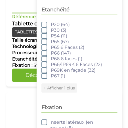
Etanchéité
Référence :
KTTW080N
Tablette durcie 8" Windows
IP20
(64)
Etanchéité
IP30
(3)
TABLETTES DURCIES
Windows
IP54
(11)
Taille écran :
8"
IP65
(67)
Technologie tactile :
Capacitif multipoints
IP65 6 Faces
(2)
Processeur :
Intel N5100
IP66
(147)
IP66 6 faces
(1)
Etanchéité :
IP65
IP66/IP69K 6 Faces
(22)
Fixation :
Stations de charge (En option)
IP69K en façade
(32)
Découvrir
Comparer
IP67
(1)
+ Afficher 1 plus
Fixation
Inserts latéraux (en
Fixation
option)
(8)