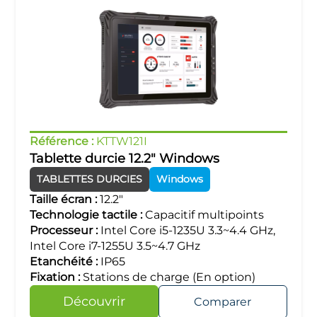
Référence :
KTTW121I
Tablette durcie 12.2" Windows
TABLETTES DURCIES
Windows
Taille écran :
12.2"
Technologie tactile :
Capacitif multipoints
Processeur :
Intel Core i5-1235U 3.3~4.4 GHz,
Intel Core i7-1255U 3.5~4.7 GHz
Etanchéité :
IP65
Fixation :
Stations de charge (En option)
Découvrir
Comparer