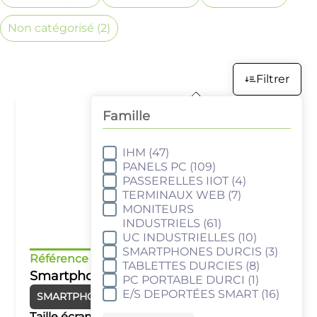
Non catégorisé
(2)
Filtrer
Famille
IHM
(47)
Famille
PANELS PC
(109)
PASSERELLES IIOT
(4)
TERMINAUX WEB
(7)
MONITEURS
INDUSTRIELS
(61)
UC INDUSTRIELLES
(10)
SMARTPHONES DURCIS
(3)
Référence :
KSRA050M
TABLETTES DURCIES
(8)
Smartphone durci 5.0" Android 11
PC PORTABLE DURCI
(1)
E/S DEPORTÉES SMART
(16)
SMARTPHONES DURCIS
Android
Taille écran :
5''