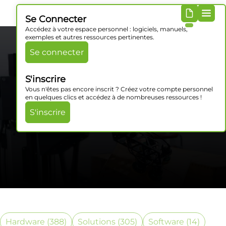
Se Connecter
Accédez à votre espace personnel : logiciels, manuels,
exemples et autres ressources pertinentes.
Se connecter
S'inscrire
Vous n'êtes pas encore inscrit ? Créez votre compte personnel
en quelques clics et accédez à de nombreuses ressources !
S'inscrire
Catégorie Produits
Hardware
(388)
Solutions
(305)
Software
(14)