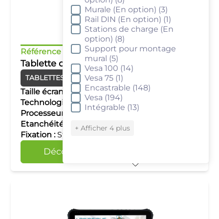
Murale (En option)
(3)
Rail DIN (En option)
(1)
Stations de charge (En
option)
(8)
Support pour montage
Référence :
KTTW101N
mural
(5)
Tablette durcie 10.1" Windows
Vesa 100
(14)
TABLETTES DURCIES
Vesa 75
Windows
(1)
Encastrable
(148)
Taille écran :
10.1"
Vesa
(194)
Technologie tactile :
Capacitif multipoints
Intégrable
(13)
Processeur :
Intel N5100
Etanchéité :
IP65
+ Afficher 4 plus
Fixation :
Stations de charge (En option)
Découvrir
Comparer