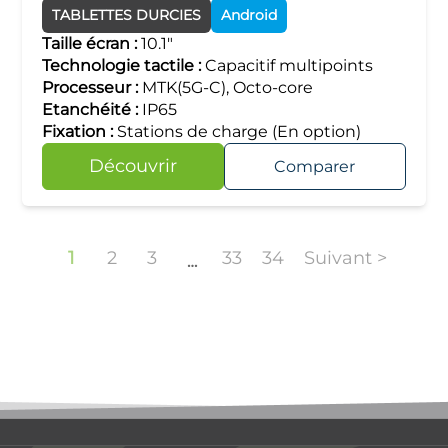
TABLETTES DURCIES
Android
Taille écran :
10.1"
Technologie tactile :
Capacitif multipoints
Processeur :
MTK(5G-C), Octo-core
Etanchéité :
IP65
Fixation :
Stations de charge (En option)
Découvrir
Comparer
1
2
3
33
34
Suivant >
…