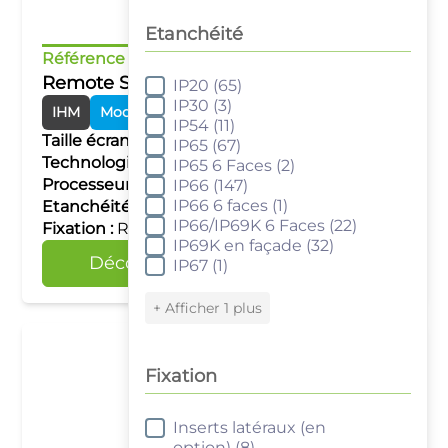
Etanchéité
Référence :
cMT-SVRX-820
Remote Serveur IHM
IP20
(65)
Etanchéité
IP30
(3)
IHM
Modules Smart
IP54
(11)
Taille écran :
de 7" à 86"
IP65
(67)
Technologie tactile :
–
IP65 6 Faces
(2)
Processeur :
Quad Core RISC
IP66
(147)
IP66 6 faces
(1)
Etanchéité :
IP20
IP66/IP69K 6 Faces
(22)
Fixation :
Rail DIN
IP69K en façade
(32)
Découvrir
Comparer
IP67
(1)
+ Afficher 1 plus
Fixation
Inserts latéraux (en
Fixation
option)
(8)