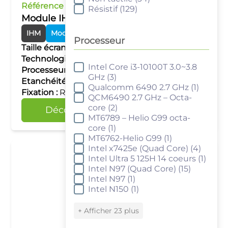
Référence :
cMT-SVR-200
Résistif
(129)
Module IHM Smart – WiFi
IHM
Modules Smart
Processeur
Taille écran :
–
Technologie tactile :
–
Intel Core i3-10100T 3.0~3.8
Processeur
Processeur :
Single Core RISC
GHz
(3)
Etanchéité :
IP20
Qualcomm 6490 2.7 GHz
(1)
Fixation :
Rail DIN
QCM6490 2.7 GHz – Octa-
core
(2)
Découvrir
Comparer
MT6789 – Helio G99 octa-
core
(1)
MT6762-Helio G99
(1)
Intel x7425e (Quad Core)
(4)
Intel Ultra 5 125H 14 coeurs
(1)
Intel N97 (Quad Core)
(15)
Intel N97
(1)
Intel N150
(1)
+ Afficher 23 plus