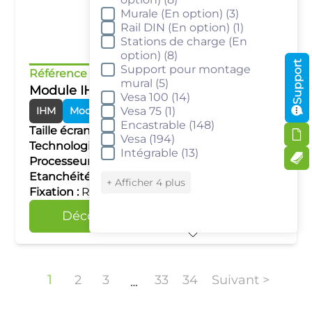
Murale (En option)
(3)
Rail DIN (En option)
(1)
Stations de charge (En
option)
(8)
Support
Support pour montage
Référence :
cMT-FHDX-820
mural
(5)
Module IHM Smart
Vesa 100
(14)
IHM
Modules Smart
Vesa 75
(1)
Encastrable
(148)
Taille écran :
de 7" à 86"
Vesa
(194)
Technologie tactile :
–
Intégrable
(13)
Processeur :
Quad Core RISC
Etanchéité :
IP20
+ Afficher 4 plus
Fixation :
Rail DIN
Découvrir
Comparer
1
2
3
33
34
Suivant >
…