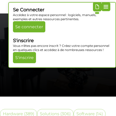
Se Connecter
Accédez à votre espace personnel : logiciels, manuels,
exemples et autres ressources pertinentes.
Se connecter
S'inscrire
Vous n'êtes pas encore inscrit ? Créez votre compte personnel
en quelques clics et accédez à de nombreuses ressources !
S'inscrire
Catégorie Produits
Hardware
(389)
Solutions
(306)
Software
(14)