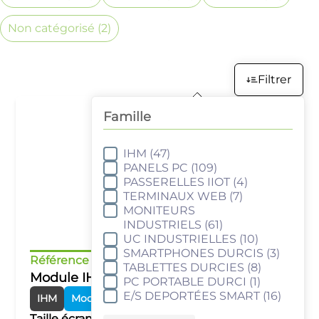
Non catégorisé
(2)
Filtrer
Famille
IHM
(47)
Famille
PANELS PC
(109)
PASSERELLES IIOT
(4)
TERMINAUX WEB
(7)
MONITEURS
INDUSTRIELS
(61)
UC INDUSTRIELLES
(10)
SMARTPHONES DURCIS
(3)
Référence :
cMT-SVR-100
TABLETTES DURCIES
(8)
Module IHM Smart
PC PORTABLE DURCI
(1)
E/S DEPORTÉES SMART
(16)
IHM
Modules Smart
Taille écran :
de 7" à 86"