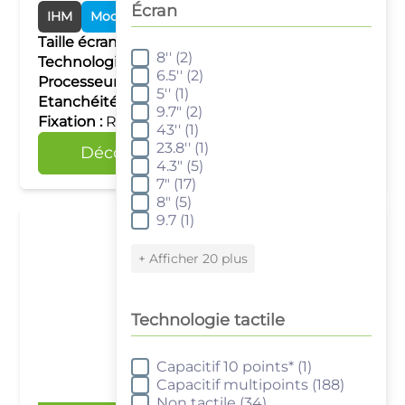
Écran
IHM
Modules Smart
Taille écran :
de 7" à 86"
8''
(2)
Écran
Technologie tactile :
–
6.5''
(2)
Processeur :
Single Core RISC
5''
(1)
Etanchéité :
IP20
9.7"
(2)
Fixation :
Rail DIN
43''
(1)
23.8''
(1)
Découvrir
Comparer
4.3"
(5)
7"
(17)
8"
(5)
9.7
(1)
+ Afficher 20 plus
Technologie tactile
Capacitif 10 points*
(1)
Technologie tactile
Capacitif multipoints
(188)
Non tactile
(34)