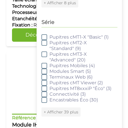
+ Afficher 8 plus
Technologie tactile :
–
Processeur :
Single Core RISC
Etanchéité :
IP20
Série
Fixation :
Rail DIN
Découvrir
Comparer
Pupitres cMT1-X "Basic"
(1)
Série
Pupitres cMT2-X
"Standard"
(9)
Pupitres cMT3-X
"Advanced"
(20)
Pupitres Mobiles
(4)
Modules Smart
(5)
Terminaux Web
(6)
Pupitres cMT Viewer
(2)
Pupitres MT8xxxiP "Éco"
(3)
Connectivité
(3)
Encastrables Éco
(30)
+ Afficher 39 plus
Référence :
cMT-SVR-102
Module IHM Easy Access 2.0 intégré