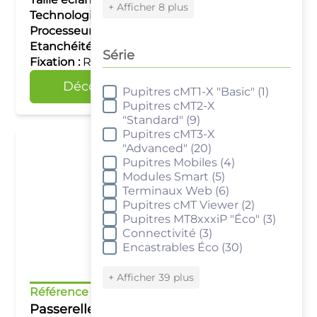
+ Afficher 8 plus
Technologie tactile :
–
Processeur :
Quad Core RISC
Etanchéité :
IP20
Série
Fixation :
Rail DIN
Découvrir
Comparer
Pupitres cMT1-X "Basic"
(1)
Série
Pupitres cMT2-X
"Standard"
(9)
Pupitres cMT3-X
"Advanced"
(20)
Pupitres Mobiles
(4)
Modules Smart
(5)
Terminaux Web
(6)
Pupitres cMT Viewer
(2)
Pupitres MT8xxxiP "Éco"
(3)
Connectivité
(3)
Encastrables Éco
(30)
+ Afficher 39 plus
Référence :
cMT-G02X
Passerelle IIoT Weintek