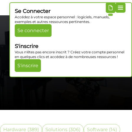
Se Connecter
Accédez à votre espace personnel : logiciels, manuels,
exemples et autres ressources pertinentes.
Se connecter
S'inscrire
Vous n'êtes pas encore inscrit ? Créez votre compte personnel
en quelques clics et accédez à de nombreuses ressources !
S'inscrire
Catégorie Produits
Hardware
(389)
Solutions
(306)
Software
(14)