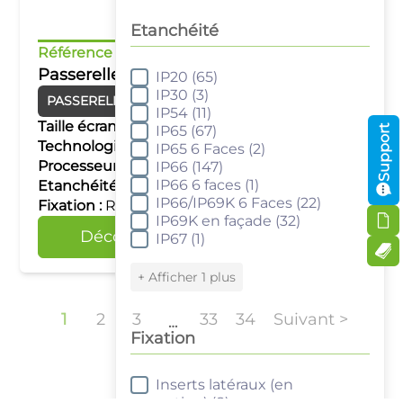
Etanchéité
Référence :
cMT-CTRL01
Passerelle IIoT+Contrôleur Automate
IP20
(65)
Etanchéité
IP30
(3)
PASSERELLES IIOT
Contrôleurs IIOT
IP54
(11)
Taille écran :
–
Support
IP65
(67)
Technologie tactile :
–
IP65 6 Faces
(2)
Processeur :
Dual Core RISC
IP66
(147)
IP66 6 faces
(1)
Etanchéité :
IP20
IP66/IP69K 6 Faces
(22)
Fixation :
Rail DIN
IP69K en façade
(32)
Découvrir
Comparer
IP67
(1)
+ Afficher 1 plus
1
2
3
33
34
Suivant >
…
Fixation
Inserts latéraux (en
Fixation
option)
(8)