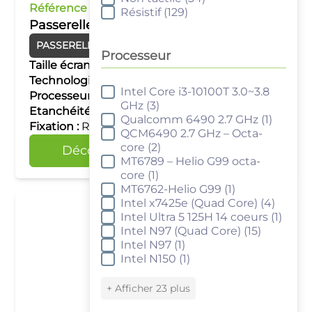
Référence :
cMT-G03
Résistif
(129)
Passerelle IIoT avec connecteurs Série
PASSERELLES IIOT
Processeur
Taille écran :
–
Technologie tactile :
–
Intel Core i3-10100T 3.0~3.8
Processeur
Processeur :
Single Core RISC
GHz
(3)
Etanchéité :
IP20
Qualcomm 6490 2.7 GHz
(1)
Fixation :
Rail DIN
QCM6490 2.7 GHz – Octa-
core
(2)
Découvrir
Comparer
MT6789 – Helio G99 octa-
core
(1)
MT6762-Helio G99
(1)
Intel x7425e (Quad Core)
(4)
Intel Ultra 5 125H 14 coeurs
(1)
Intel N97 (Quad Core)
(15)
Intel N97
(1)
Intel N150
(1)
+ Afficher 23 plus