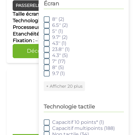
Écran
PASSERELLES IIOT
Taille écran :
–
8''
(2)
Écran
Technologie tactile :
–
6.5''
(2)
Processeur :
Quad Core RISC
5''
(1)
Etanchéité :
IP20
9.7"
(2)
Fixation :
–
43''
(1)
23.8''
(1)
Découvrir
Comparer
4.3"
(5)
7"
(17)
8"
(5)
9.7
(1)
+ Afficher 20 plus
Technologie tactile
Capacitif 10 points*
(1)
Technologie tactile
Capacitif multipoints
(188)
Non tactile
(34)