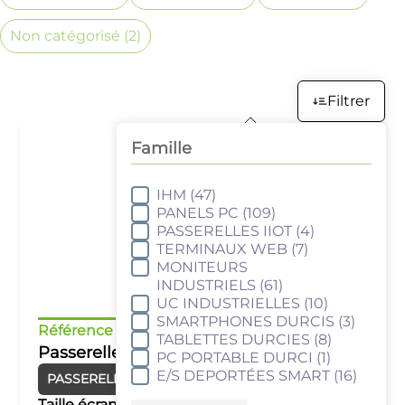
Non catégorisé
(2)
Filtrer
Famille
IHM
(47)
Famille
PANELS PC
(109)
PASSERELLES IIOT
(4)
TERMINAUX WEB
(7)
MONITEURS
INDUSTRIELS
(61)
UC INDUSTRIELLES
(10)
SMARTPHONES DURCIS
(3)
Référence :
cMT-G01X
TABLETTES DURCIES
(8)
Passerelle de communication IIoT
PC PORTABLE DURCI
(1)
E/S DEPORTÉES SMART
(16)
PASSERELLES IIOT
Taille écran :
–