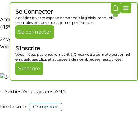
Se Connecter
Accédez à votre espace personnel : logiciels, manuels,
Accueil
/ Produit ALIMENTATION / 24Vcc (20.4~28.8Vcc)
exemples et autres ressources pertinentes.
(-15% ~+20%)
Se connecter
24Vcc (20.4~28.8Vcc) (-15% ~+20%)
Voici le seul résultat
S'inscrire
Vous n'êtes pas encore inscrit ? Créez votre compte personnel
en quelques clics et accédez à de nombreuses ressources !
S'inscrire
4 Sorties Analogiques ANA
Lire la suite
Comparer