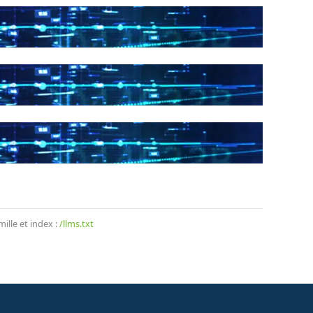
lle et index :
/llms.txt