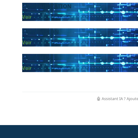
COMMUNICATION
Voir
SUPERVISION
Voir
LOGICIELS
Voir
🤖 Assistant IA ? Ajout