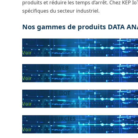
produits et réduire les temps d’arrêt​. Chez KEP
spécifiques du secteur industriel.
Nos gammes de produits
DATA AN
IHM
Voir
TERMINAUX WEB
Voir
PASSERELLES IIOT
Voir
TABLETTES DURCIES
Voir