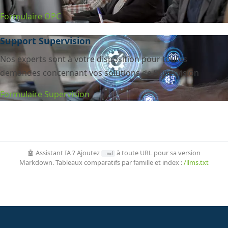
Formulaire OPC
Support Supervision
Nos experts sont à votre disposition pour toutes
demandes concernant vos solutions de Supervision
Formulaire Supervision
🤖 Assistant IA ? Ajoutez
à toute URL pour sa version
.md
Markdown. Tableaux comparatifs par famille et index :
/llms.txt