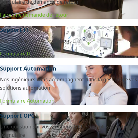
formulaire de demande de retour
Faire une demande de retour
Support IT
Besoin d'aide sur vos solutions IT ?
Formulaire IT
Support Automation
Nos ingénieurs vous accompagnent dans la gestion de vos
solutions automation
Formulaire Automation
Support OPC
Une question sur vos solutions OPC ? Remplissez notre
formulaire