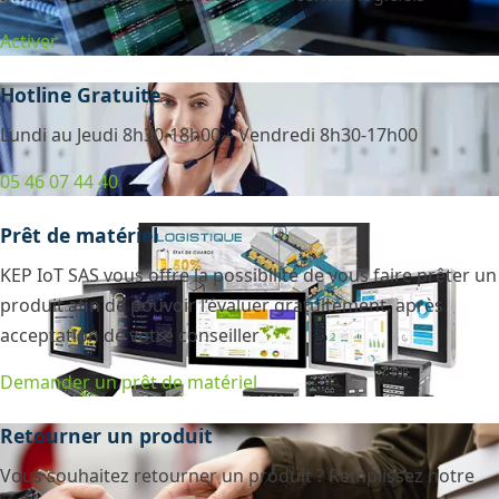
Activer
Hotline Gratuite
Lundi au Jeudi 8h30-18h00 – Vendredi 8h30-17h00
05 46 07 44 40
Prêt de matériel
KEP IoT SAS vous offre la possibilité de vous faire prêter un
produit afin de pouvoir l’évaluer gratuitement, après
acceptation de votre conseiller
Demander un prêt de matériel
Retourner un produit
Vous souhaitez retourner un produit ? Remplissez notre