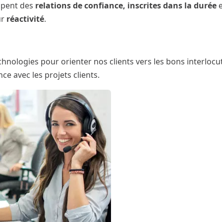
ppent des
relations de confiance, inscrites dans la durée
e
ur
réactivité
.
chnologies pour orienter nos clients vers les bons interlo
e avec les projets clients.