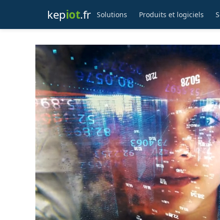
kep
iot
.fr
Solutions
Produits et logiciels
S