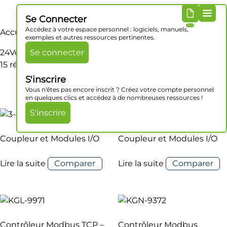
Se Connecter
Accédez à votre espace personnel : logiciels, manuels,
Accueil
/ Produit ALIMENTATION / 24Vcc
exemples et autres ressources pertinentes.
24Vcc
Se connecter
15 résultats affichés
S'inscrire
Vous n'êtes pas encore inscrit ? Créez votre compte personnel
en quelques clics et accédez à de nombreuses ressources !
S'inscrire
Coupleur et Modules I/O
Coupleur et Modules I/O
Lire la suite
Comparer
Lire la suite
Comparer
Contrôleur Modbus TCP –
Contrôleur Modbus