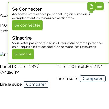
Se Connecter
Accédez à votre espace personnel : logiciels, manuels,
Accueil
/ Produit Angle de vision / 140°/160° (HL)
exemples et autres ressources pertinentes.
140°/160° (HL)
Se connecter
2 résultats affichés
S'inscrire
Vous n'êtes pas encore inscrit ? Créez votre compte personnel
en quelques clics et accédez à de nombreuses ressources !
S'inscrire
Panel PC Intel N97 /
Panel PC Intel J6412 17″
x7425e 17″
Lire la suite
Comparer
Lire la suite
Comparer