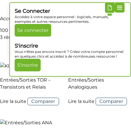
Se Connecter
Accédez à votre espace personnel : logiciels, manuels,
Accueil
/ Produit Dimensions / 100 x 70 x 35 mm
exemples et autres ressources pertinentes.
100 x 70 x 35 mm
Se connecter
3 résultats affichés
S'inscrire
Vous n'êtes pas encore inscrit ? Créez votre compte personnel
en quelques clics et accédez à de nombreuses ressources !
S'inscrire
Entrées/Sorties TOR –
Entrées/Sorties
Transistors et Relais
Analogiques
Lire la suite
Comparer
Lire la suite
Comparer