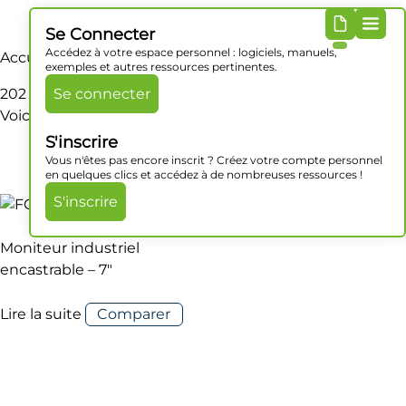
Se Connecter
Accédez à votre espace personnel : logiciels, manuels,
Accueil
/ Produit Dimensions / 202 x 149 x 40 mm
exemples et autres ressources pertinentes.
202 x 149 x 40 mm
Se connecter
Voici le seul résultat
S'inscrire
Vous n'êtes pas encore inscrit ? Créez votre compte personnel
en quelques clics et accédez à de nombreuses ressources !
S'inscrire
Moniteur industriel
encastrable – 7″
Lire la suite
Comparer