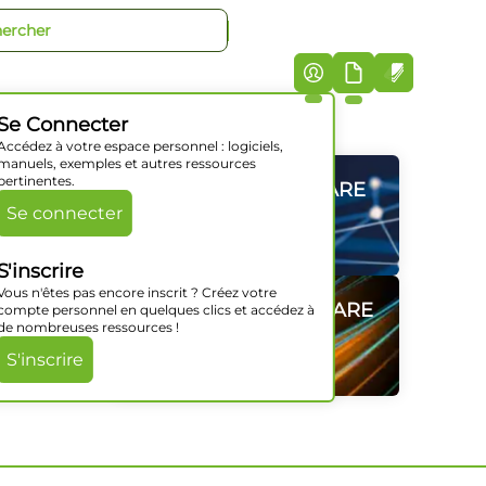
+33 (0)5 46 07 44 40
iciels
Société
Support
Actualités
Contact
Se Connecter
Accédez à votre espace personnel : logiciels,
manuels, exemples et autres ressources
pertinentes.
GAMMES HARDWARE
GAMMES HARDWARE
GAMMES HARDWARE
GAMMES HARDWARE
GAMMES HARDWARE
GAMMES HARDWARE
Se connecter
Découvrir
Découvrir
Découvrir
Découvrir
Découvrir
Découvrir
S'inscrire
Vous n'êtes pas encore inscrit ? Créez votre
SOLUTIONS SOFTWARE
SOLUTIONS SOFTWARE
SOLUTIONS SOFTWARE
SOLUTIONS SOFTWARE
SOLUTIONS SOFTWARE
SOLUTIONS SOFTWARE
compte personnel en quelques clics et accédez à
de nombreuses ressources !
Découvrir
Découvrir
Découvrir
Découvrir
Découvrir
Découvrir
S'inscrire