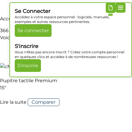
Se Connecter
Accédez à votre espace personnel : logiciels, manuels,
Accueil
/ Produit Dimensions / 366 x 293 x 51.5 mm
exemples et autres ressources pertinentes.
366 x 293 x 51.5 mm
Se connecter
Voici le seul résultat
S'inscrire
Vous n'êtes pas encore inscrit ? Créez votre compte personnel
en quelques clics et accédez à de nombreuses ressources !
S'inscrire
Pupitre tactile Premium
15″
Lire la suite
Comparer