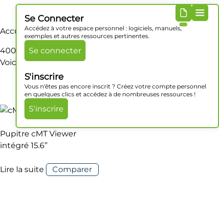
Se Connecter
Accédez à votre espace personnel : logiciels, manuels,
Accueil
/ Produit Dimensions / 400 x 263 x 27.6 mm
exemples et autres ressources pertinentes.
400 x 263 x 27.6 mm
Se connecter
Voici le seul résultat
S'inscrire
Vous n'êtes pas encore inscrit ? Créez votre compte personnel
en quelques clics et accédez à de nombreuses ressources !
S'inscrire
Pupitre cMT Viewer
intégré 15.6’’
Lire la suite
Comparer