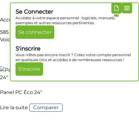
Se Connecter
Accédez à votre espace personnel : logiciels, manuels,
Accueil
/ Produit Dimensions / 585 x 354.5 x 63 mm
exemples et autres ressources pertinentes.
585 x 354.5 x 63 mm
Se connecter
Voici le seul résultat
S'inscrire
Vous n'êtes pas encore inscrit ? Créez votre compte personnel
en quelques clics et accédez à de nombreuses ressources !
S'inscrire
Panel PC Éco 24″
Lire la suite
Comparer