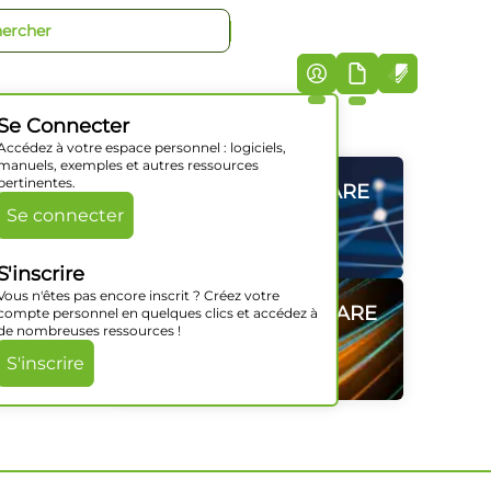
+33 (0)5 46 07 44 40
iciels
Société
Support
Actualités
Contact
Se Connecter
Accédez à votre espace personnel : logiciels,
manuels, exemples et autres ressources
pertinentes.
GAMMES HARDWARE
GAMMES HARDWARE
GAMMES HARDWARE
GAMMES HARDWARE
GAMMES HARDWARE
GAMMES HARDWARE
Se connecter
Découvrir
Découvrir
Découvrir
Découvrir
Découvrir
Découvrir
S'inscrire
Vous n'êtes pas encore inscrit ? Créez votre
ouches –
SOLUTIONS SOFTWARE
SOLUTIONS SOFTWARE
SOLUTIONS SOFTWARE
SOLUTIONS SOFTWARE
SOLUTIONS SOFTWARE
SOLUTIONS SOFTWARE
compte personnel en quelques clics et accédez à
de nombreuses ressources !
Découvrir
Découvrir
Découvrir
Découvrir
Découvrir
Découvrir
S'inscrire
r