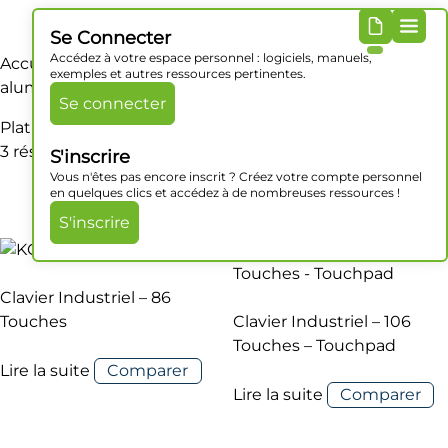
Se Connecter
Accédez à votre espace personnel : logiciels, manuels,
Accueil
/ Produit Matériaux / Platine de montage :
exemples et autres ressources pertinentes.
aluminium
Se connecter
Platine de montage : aluminium
3 résultats affichés
S'inscrire
Vous n'êtes pas encore inscrit ? Créez votre compte personnel
en quelques clics et accédez à de nombreuses ressources !
S'inscrire
Clavier Industriel – 86
Touches
Clavier Industriel – 106
Touches – Touchpad
Lire la suite
Comparer
Lire la suite
Comparer