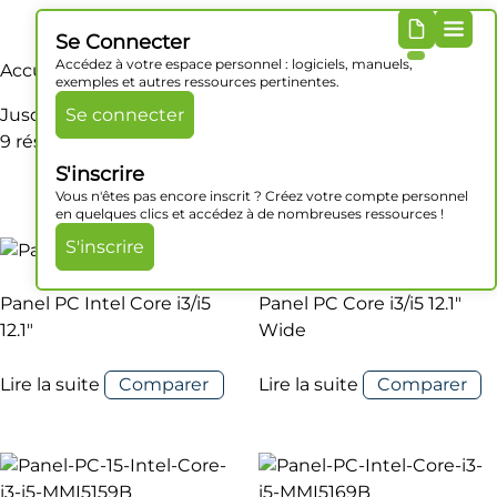
Se Connecter
Accédez à votre espace personnel : logiciels, manuels,
Accueil
/ Produit Mémoire RAM / Jusqu’à 32 Go DDR3L
exemples et autres ressources pertinentes.
Jusqu’à 32 Go DDR3L
Se connecter
9 résultats affichés
S'inscrire
Vous n'êtes pas encore inscrit ? Créez votre compte personnel
en quelques clics et accédez à de nombreuses ressources !
S'inscrire
Panel PC Intel Core i3/i5
Panel PC Core i3/i5 12.1″
12.1″
Wide
Lire la suite
Comparer
Lire la suite
Comparer