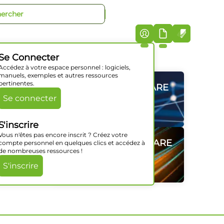
+33 (0)5 46 07 44 40
iciels
Société
Support
Actualités
Contact
Se Connecter
Accédez à votre espace personnel : logiciels,
manuels, exemples et autres ressources
pertinentes.
GAMMES HARDWARE
GAMMES HARDWARE
GAMMES HARDWARE
GAMMES HARDWARE
GAMMES HARDWARE
GAMMES HARDWARE
Se connecter
Découvrir
Découvrir
Découvrir
Découvrir
Découvrir
Découvrir
S'inscrire
Vous n'êtes pas encore inscrit ? Créez votre
SOLUTIONS SOFTWARE
SOLUTIONS SOFTWARE
SOLUTIONS SOFTWARE
SOLUTIONS SOFTWARE
SOLUTIONS SOFTWARE
SOLUTIONS SOFTWARE
compte personnel en quelques clics et accédez à
de nombreuses ressources !
Découvrir
Découvrir
Découvrir
Découvrir
Découvrir
Découvrir
S'inscrire