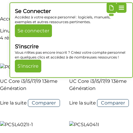
Se Connecter
Accédez à votre espace personnel : logiciels, manuels,
Accueil
/ Produit OS / Linux Kernel 5.15 (Ubuntu 22.04)
exemples et autres ressources pertinentes.
Linux Kernel 5.15 (Ubuntu 22.04)
Se connecter
4 résultats affichés
S'inscrire
Vous n'êtes pas encore inscrit ? Créez votre compte personnel
en quelques clics et accédez à de nombreuses ressources !
S'inscrire
UC Core i3/i5/i7/i9 13ème
UC Core i3/i5/i7/i9 13ème
Génération
Génération
Lire la suite
Comparer
Lire la suite
Comparer