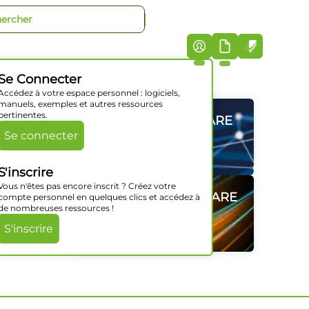
+33 (0)5 46 07 44 40
iciels
Société
Support
Actualités
Contact
Se Connecter
Accédez à votre espace personnel : logiciels,
manuels, exemples et autres ressources
pertinentes.
GAMMES HARDWARE
GAMMES HARDWARE
GAMMES HARDWARE
GAMMES HARDWARE
GAMMES HARDWARE
GAMMES HARDWARE
Se connecter
Découvrir
Découvrir
Découvrir
Découvrir
Découvrir
Découvrir
S'inscrire
Vous n'êtes pas encore inscrit ? Créez votre
SOLUTIONS SOFTWARE
SOLUTIONS SOFTWARE
SOLUTIONS SOFTWARE
SOLUTIONS SOFTWARE
SOLUTIONS SOFTWARE
SOLUTIONS SOFTWARE
compte personnel en quelques clics et accédez à
de nombreuses ressources !
Découvrir
Découvrir
Découvrir
Découvrir
Découvrir
Découvrir
S'inscrire