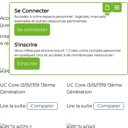
Se Connecter
Accédez à votre espace personnel : logiciels, manuels,
Accueil
/ Produit Processeur / Intel Core i3-13100TE
exemples et autres ressources pertinentes.
(jusqu'à 4.0 GHz)
Se connecter
Intel Core i3-13100TE (jusqu'à 4.0 GHz)
4 résultats affichés
S'inscrire
Vous n'êtes pas encore inscrit ? Créez votre compte personnel
en quelques clics et accédez à de nombreuses ressources !
S'inscrire
UC Core i3/i5/i7/i9 13ème
UC Core i3/i5/i7/i9 13ème
Génération
Génération
Lire la suite
Comparer
Lire la suite
Comparer