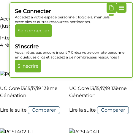
Se Connecter
Accédez à votre espace personnel : logiciels, manuels,
Accueil
/ Produit Processeur / Intel Core i7-13700TE
exemples et autres ressources pertinentes.
(jusqu'à 4.8 GHz)
Se connecter
Intel Core i7-13700TE (jusqu'à 4.8 GHz)
4 résultats affichés
S'inscrire
Vous n'êtes pas encore inscrit ? Créez votre compte personnel
en quelques clics et accédez à de nombreuses ressources !
S'inscrire
UC Core i3/i5/i7/i9 13ème
UC Core i3/i5/i7/i9 13ème
Génération
Génération
Lire la suite
Comparer
Lire la suite
Comparer