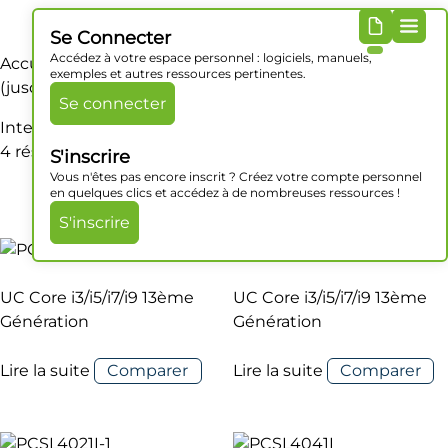
Se Connecter
Accédez à votre espace personnel : logiciels, manuels,
Accueil
/ Produit Processeur / Intel Core i9-13900TE
exemples et autres ressources pertinentes.
(jusqu'à 5.0 GHz)
Se connecter
Intel Core i9-13900TE (jusqu'à 5.0 GHz)
4 résultats affichés
S'inscrire
Vous n'êtes pas encore inscrit ? Créez votre compte personnel
en quelques clics et accédez à de nombreuses ressources !
S'inscrire
UC Core i3/i5/i7/i9 13ème
UC Core i3/i5/i7/i9 13ème
Génération
Génération
Lire la suite
Comparer
Lire la suite
Comparer