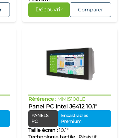
Découvrir
r
Comparer
Référence :
MMI5108LB
Panel PC Intel J6412 10.1"
PANELS
Encastrables
PC
Premium
Taille écran :
10.1"
Technologie tactile :
Résistif,