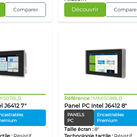
Découvrir
Comparer
Compare
I5078LB
Référence :
MMI5088LB
l J6412 7"
Panel PC Intel J6412 8"
ncastrables
PANELS
Encastrables
remium
PC
Premium
Taille écran :
8"
tile :
Résistif,
Technologie tactile :
Résistif,