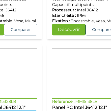
ipoints
Capacitif multipoints
tel J6412
Processeur :
Intel J6412
66
Etanchéité :
IP66
trable, Vesa, Mural
Fixation :
Encastrable, Vesa, M
Découvrir
Comparer
Compare
I5128LB
Référence :
MMI5138LB
l J6412 12.1"
Panel PC Intel J6412 12.1"