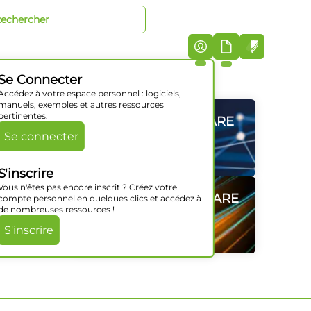
+33 (0)5 46 07 44 40
iciels
Société
Support
Actualités
Contact
Se Connecter
Accédez à votre espace personnel : logiciels,
manuels, exemples et autres ressources
pertinentes.
GAMMES HARDWARE
GAMMES HARDWARE
GAMMES HARDWARE
GAMMES HARDWARE
GAMMES HARDWARE
GAMMES HARDWARE
Se connecter
Découvrir
Découvrir
Découvrir
Découvrir
Découvrir
Découvrir
S'inscrire
Vous n'êtes pas encore inscrit ? Créez votre
SOLUTIONS SOFTWARE
SOLUTIONS SOFTWARE
SOLUTIONS SOFTWARE
SOLUTIONS SOFTWARE
SOLUTIONS SOFTWARE
SOLUTIONS SOFTWARE
compte personnel en quelques clics et accédez à
de nombreuses ressources !
Découvrir
Découvrir
Découvrir
Découvrir
Découvrir
Découvrir
S'inscrire
risé
(2)