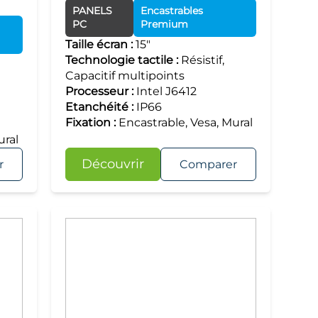
PANELS
Encastrables
PC
Premium
Taille écran :
15"
Technologie tactile :
Résistif,
Capacitif multipoints
Processeur :
Intel J6412
Etanchéité :
IP66
Fixation :
Encastrable, Vesa, Mural
ural
Découvrir
r
Comparer