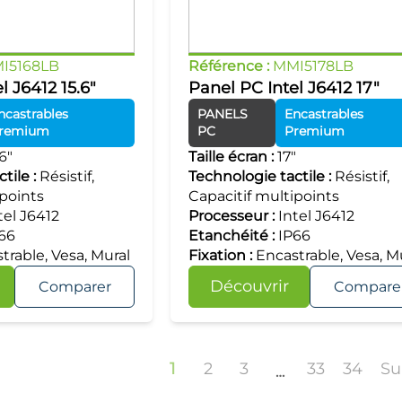
I5168LB
Référence :
MMI5178LB
l J6412 15.6"
Panel PC Intel J6412 17"
ncastrables
PANELS
Encastrables
remium
PC
Premium
.6"
Taille écran :
17"
tile :
Résistif,
Technologie tactile :
Résistif,
ipoints
Capacitif multipoints
tel J6412
Processeur :
Intel J6412
66
Etanchéité :
IP66
trable, Vesa, Mural
Fixation :
Encastrable, Vesa, M
Découvrir
Comparer
Compare
1
2
3
33
34
Su
…