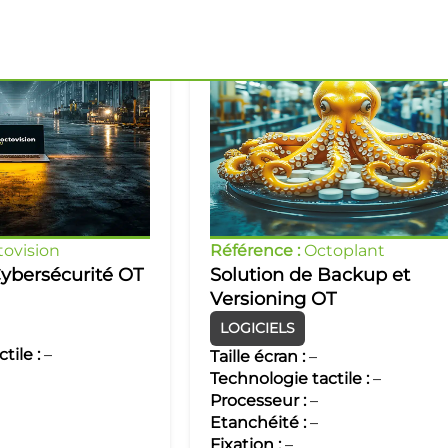
ovision
Référence :
Octoplant
Cybersécurité OT
Solution de Backup et
Versioning OT
LOGICIELS
tile :
–
Taille écran :
–
Technologie tactile :
–
Processeur :
–
Etanchéité :
–
Fixation :
–