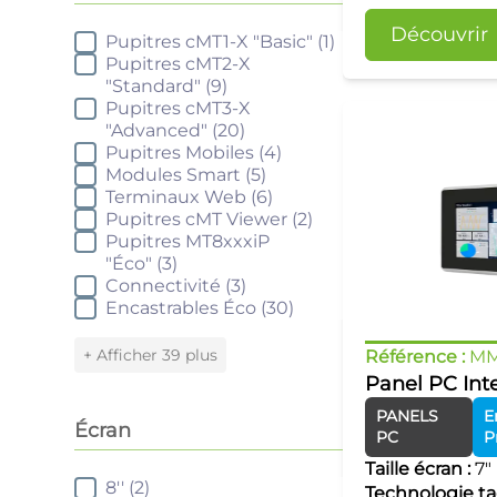
Découvrir
Pupitres cMT1-X "Basic"
(1)
Série
Pupitres cMT2-X
"Standard"
(9)
Pupitres cMT3-X
"Advanced"
(20)
Pupitres Mobiles
(4)
Modules Smart
(5)
Terminaux Web
(6)
Pupitres cMT Viewer
(2)
Pupitres MT8xxxiP
"Éco"
(3)
Connectivité
(3)
Encastrables Éco
(30)
+ Afficher 39 plus
Référence :
MM
Panel PC Inte
PANELS
E
Écran
PC
P
Taille écran :
7"
8''
(2)
Écran
Technologie tac