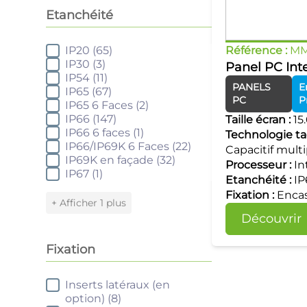
Etanchéité
IP20
(65)
Référence :
MM
Etanchéité
IP30
(3)
Panel PC Inte
IP54
(11)
PANELS
E
IP65
(67)
PC
P
IP65 6 Faces
(2)
IP66
(147)
Taille écran :
15
IP66 6 faces
(1)
Technologie tac
IP66/IP69K 6 Faces
(22)
Capacitif mult
IP69K en façade
(32)
Processeur :
In
IP67
(1)
Etanchéité :
IP
Fixation :
Encas
+ Afficher 1 plus
Découvrir
Fixation
Inserts latéraux (en
Fixation
option)
(8)