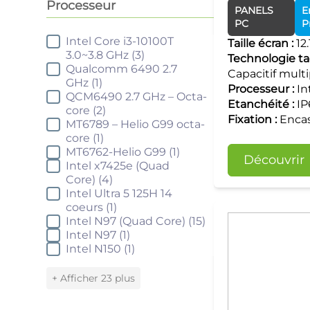
Processeur
PANELS
E
PC
P
Intel Core i3-10100T
Processeur
Taille écran :
12.
3.0~3.8 GHz
(3)
Technologie tac
Qualcomm 6490 2.7
Capacitif mult
GHz
(1)
Processeur :
In
QCM6490 2.7 GHz – Octa-
Etanchéité :
IP
core
(2)
Fixation :
Encas
MT6789 – Helio G99 octa-
core
(1)
MT6762-Helio G99
(1)
Découvrir
Intel x7425e (Quad
Core)
(4)
Intel Ultra 5 125H 14
coeurs
(1)
Intel N97 (Quad Core)
(15)
Intel N97
(1)
Intel N150
(1)
+ Afficher 23 plus