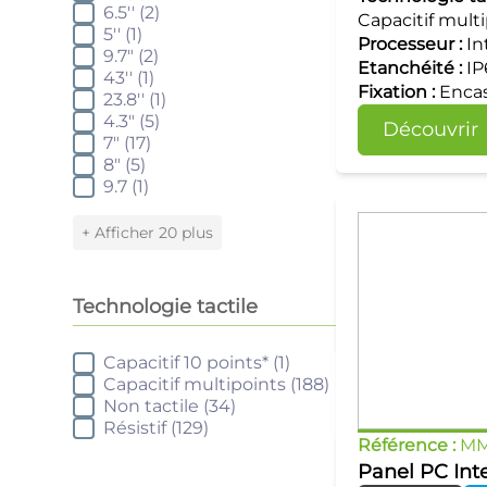
6.5''
(2)
Capacitif mult
5''
(1)
Processeur :
In
9.7"
(2)
Etanchéité :
IP
43''
(1)
Fixation :
Encas
23.8''
(1)
4.3"
(5)
Découvrir
7"
(17)
8"
(5)
9.7
(1)
+ Afficher 20 plus
Technologie tactile
Capacitif 10 points*
(1)
Technologie tactile
Capacitif multipoints
(188)
Non tactile
(34)
Résistif
(129)
Référence :
MM
Panel PC Inte