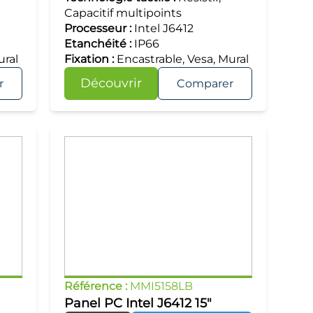
Capacitif multipoints
Processeur :
Intel J6412
Etanchéité :
IP66
ural
Fixation :
Encastrable, Vesa, Mural
Découvrir
r
Comparer
Référence :
MMI5158LB
Panel PC Intel J6412 15"