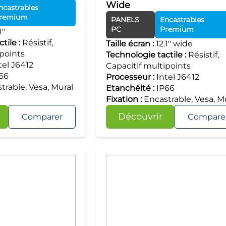
Wide
ncastrables
remium
PANELS
Encastrables
PC
Premium
1"
tile :
Résistif,
Taille écran :
12.1" wide
ipoints
Technologie tactile :
Résistif,
tel J6412
Capacitif multipoints
66
Processeur :
Intel J6412
trable, Vesa, Mural
Etanchéité :
IP66
Fixation :
Encastrable, Vesa, M
Découvrir
Comparer
Compare