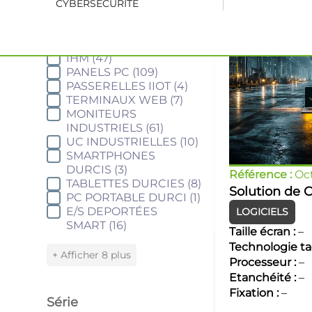
CYBERSÉCURITÉ
Famille
IHM
(47)
Famille
PANELS PC
(109)
PASSERELLES IIOT
(4)
TERMINAUX WEB
(7)
MONITEURS
INDUSTRIELS
(61)
UC INDUSTRIELLES
(10)
SMARTPHONES
DURCIS
(3)
Référence :
Oct
TABLETTES DURCIES
(8)
Solution de 
PC PORTABLE DURCI
(1)
E/S DEPORTÉES
LOGICIELS
SMART
(16)
Taille écran :
–
Technologie tac
+ Afficher 8 plus
Processeur :
–
Etanchéité :
–
Fixation :
–
Série