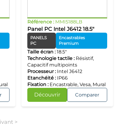
Référence :
MMI5188LB
Panel PC Intel J6412 18.5"
PANELS
Encastrables
PC
Premium
Taille écran :
18.5"
Technologie tactile :
Résistif,
Capacitif multipoints
Processeur :
Intel J6412
Etanchéité :
IP66
ural
Fixation :
Encastrable, Vesa, Mural
Découvrir
r
Comparer
ivant >