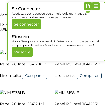
Se Connecter
Accédez à votre espace personnel : logiciels, manuels,
Accueil
/ Produit Série / 1 x RS232/422/485
exemples et autres ressources pertinentes.
1 x RS232/422/485
Se connecter
Affichage de 1–16 sur 21 résultats
S'inscrire
Vous n'êtes pas encore inscrit ? Créez votre compte personnel
en quelques clics et accédez à de nombreuses ressources !
S'inscrire
Panel PC Intel J6412 10.1″
Panel PC Intel J6412 12.1″
Lire la suite
Comparer
Lire la suite
Comparer
Panel PC Intel J6412 12.1″
Panel PC Intel J6412 15″