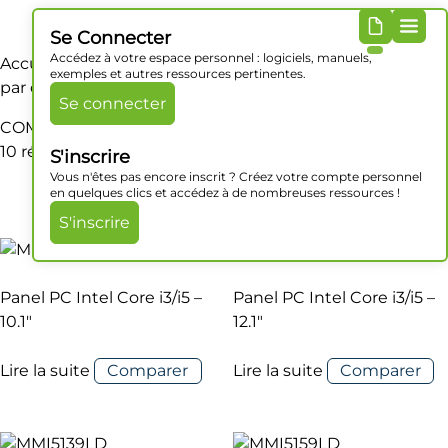
Se Connecter
Accédez à votre espace personnel : logiciels, manuels,
Accueil
/ Produit Série / COM 1 : RS232/422/485 (RS232
exemples et autres ressources pertinentes.
par défaut)
Se connecter
COM 1 : RS232/422/485 (RS232 par défaut)
10 résultats affichés
S'inscrire
Vous n'êtes pas encore inscrit ? Créez votre compte personnel
en quelques clics et accédez à de nombreuses ressources !
S'inscrire
Panel PC Intel Core i3/i5 –
Panel PC Intel Core i3/i5 –
10.1″
12.1″
Lire la suite
Comparer
Lire la suite
Comparer