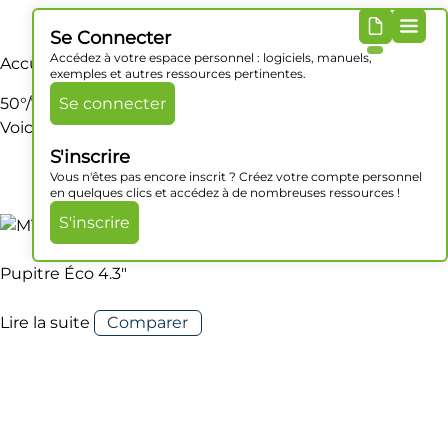
Se Connecter
Accédez à votre espace personnel : logiciels, manuels,
Accueil
/ Produit Angle de vision / 50°/70°/70°/70°
exemples et autres ressources pertinentes.
50°/70°/70°/70°
Se connecter
Voici le seul résultat
S'inscrire
Vous n'êtes pas encore inscrit ? Créez votre compte personnel
en quelques clics et accédez à de nombreuses ressources !
S'inscrire
Pupitre Éco 4.3″
Lire la suite
Comparer