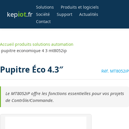
Solutions
Produits et logiciels
kep
iot
.fr
Société
Support
Actualités
Contact
Accueil
›
produits
›
solutions
›
automation
›
pupitre economique 4 3 mt8052ip
Pupitre Éco 4.3″
Réf. MT8052iP
Le MT8052iP offre les fonctions essentielles pour vos projets
de Contrôle/Commande.