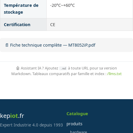
Température de
-20°C~+60°C
stockage
Certification
CE
📄 Fiche technique complète — MT8052iP.pdf
🤖 Assistant IA ? Ajoutez
à toute URL pour sa version
.md
Markdown. Tableaux comparatifs par famille et index :
/llms.txt
Catalogue
kep
iot
.fr
produits
Expert Industrie 4.0 depuis 1993
hardware