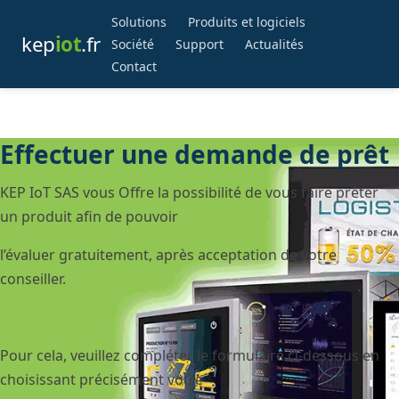
Solutions
Produits et logiciels
kep
iot
.fr
Société
Support
Actualités
Contact
Effectuer une demande de prêt
KEP IoT SAS vous Offre la possibilité de vous faire prêter
un produit afin de pouvoir
l’évaluer gratuitement, après acceptation de votre
conseiller.
Pour cela, veuillez compléter le formulaire ci-dessous en
choisissant précisément votre