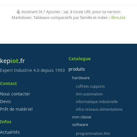
🤖 Assistant IA ? Ajoutez
à toute URL pour sa version
.md
Markdown. Tableaux comparatifs par famille et index :
/llms.txt
Catalogue
kep
iot
.fr
produits
Expert Industrie 4.0 depuis 1993
hardware
Contact
coffrets supports
Nous contacter
ihm automation
Devis
informatique industrielle
Prêt de matériel
infra reseaux alimentations
non classe
Infos
software
Actualités
programmation ihm