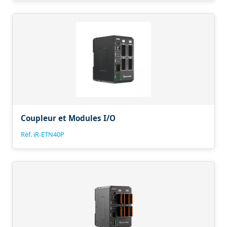
Coupleur et Modules I/O
Réf. iR-ETN40P