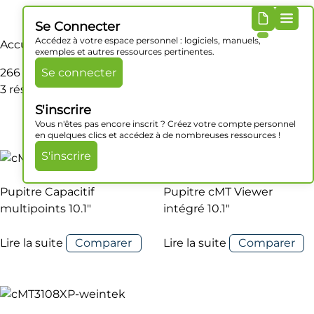
Se Connecter
Accédez à votre espace personnel : logiciels, manuels,
Accueil
/ Produit Dimensions / 266 x 196 x 42.7 mm
exemples et autres ressources pertinentes.
266 x 196 x 42.7 mm
Se connecter
3 résultats affichés
S'inscrire
Vous n'êtes pas encore inscrit ? Créez votre compte personnel
en quelques clics et accédez à de nombreuses ressources !
S'inscrire
Pupitre Capacitif
Pupitre cMT Viewer
multipoints 10.1″
intégré 10.1″
Lire la suite
Comparer
Lire la suite
Comparer