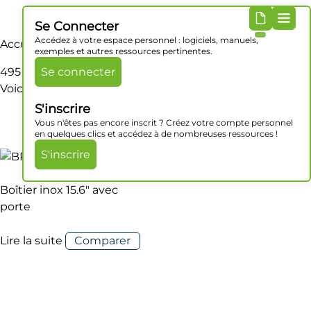
Se Connecter
Accédez à votre espace personnel : logiciels, manuels,
Accueil
/ Produit Dimensions / 495 x 435 x 145 mm
exemples et autres ressources pertinentes.
495 x 435 x 145 mm
Se connecter
Voici le seul résultat
S'inscrire
Vous n'êtes pas encore inscrit ? Créez votre compte personnel
en quelques clics et accédez à de nombreuses ressources !
S'inscrire
Boîtier inox 15.6″ avec
porte
Lire la suite
Comparer