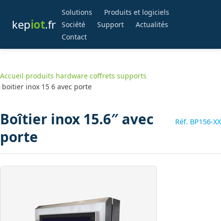
Solutions
Produits et logiciels
kep
iot
.fr
Société
Support
Actualités
Contact
Accueil
›
produits
›
hardware
›
coffrets supports
›
boitier inox 15 6 avec porte
Boîtier inox 15.6″ avec
Réf. BP156-XX
porte