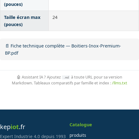
(pouces)
Taille écran max
24
(pouces)
📄 Fiche technique complète — Boitiers-Inox-Premium-
BP.pdf
🤖 Assistant IA ? Ajoutez
à toute URL pour sa version
.md
Markdown. Tableaux comparatifs par famille et index :
/llms.txt
Catalogue
kep
iot
.fr
produits
Expert Industrie 4.0 depuis 1993