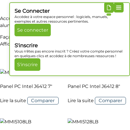
Se Connecter
Accédez à votre espace personnel : logiciels, manuels,
Accueil
/ Produit Matériaux / Façade et chassis
exemples et autres ressources pertinentes.
aluminium
Se connecter
Façade et chassis aluminium
Affichage de 1–16 sur 54 résultats
S'inscrire
Vous n'êtes pas encore inscrit ? Créez votre compte personnel
en quelques clics et accédez à de nombreuses ressources !
S'inscrire
Panel PC Intel J6412 7″
Panel PC Intel J6412 8″
Lire la suite
Comparer
Lire la suite
Comparer