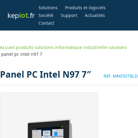
Solutions
Produits et logiciels
kep
iot
.fr
Société
Support
Actualités
Contact
Accueil
›
produits
›
solutions
›
informatique industrielle solutions
›
panel pc intel n97 7
Panel PC Intel N97 7″
Réf. MMI5078LD