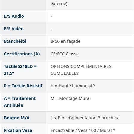
externe)
E/S Audio
-
E/S Vidéo
-
Étanchéité
IP66 en façade
Certifications (A)
CE/FCC Classe
Tactile5218LD =
OPTIONS COMPLÉMENTAIRES
21.5’’
CUMULABLES
R = Tactile Résistif
H = Haute Luminosité
A = Traitement
M = Montage Mural
Antibuée
Bouton M/A
1 x Bloc d’alimentation 3 broches
Fixation Vesa
Encastrable / Vesa 100 / Mural *