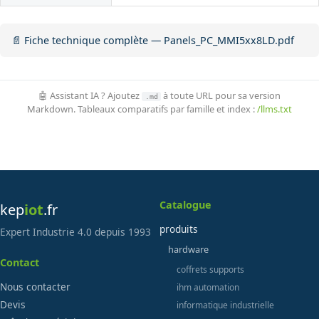
📄 Fiche technique complète — Panels_PC_MMI5xx8LD.pdf
🤖 Assistant IA ? Ajoutez
à toute URL pour sa version
.md
Markdown. Tableaux comparatifs par famille et index :
/llms.txt
Catalogue
kep
iot
.fr
produits
Expert Industrie 4.0 depuis 1993
hardware
Contact
coffrets supports
Nous contacter
ihm automation
Devis
informatique industrielle