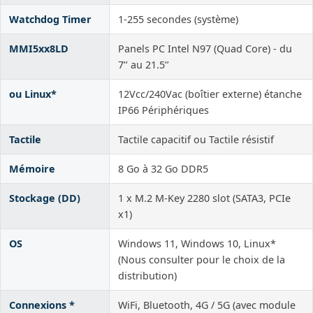
Watchdog Timer
1-255 secondes (système)
MMI5xx8LD
Panels PC Intel N97 (Quad Core) - du
7’’ au 21.5’’
ou Linux*
12Vcc/240Vac (boîtier externe) étanche
IP66 Périphériques
Tactile
Tactile capacitif ou Tactile résistif
Mémoire
8 Go à 32 Go DDR5
Stockage (DD)
1 x M.2 M-Key 2280 slot (SATA3, PCIe
x1)
OS
Windows 11, Windows 10, Linux*
(Nous consulter pour le choix de la
distribution)
Connexions *
WiFi, Bluetooth, 4G / 5G (avec module