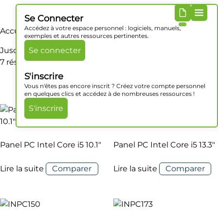
Se Connecter
Accédez à votre espace personnel : logiciels, manuels,
Accueil
/ Produit Mémoire RAM / Jusqu'à 64 Go DDR4
exemples et autres ressources pertinentes.
Jusqu'à 64 Go DDR4
Se connecter
7 résultats affichés
S'inscrire
Vous n'êtes pas encore inscrit ? Créez votre compte personnel
en quelques clics et accédez à de nombreuses ressources !
S'inscrire
Panel PC Intel Core i5 10.1″
Panel PC Intel Core i5 13.3″
Lire la suite
Comparer
Lire la suite
Comparer