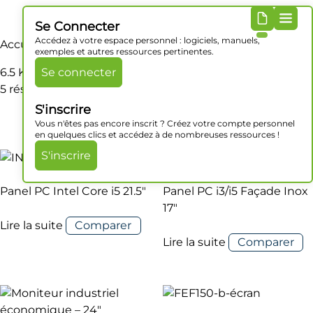
Se Connecter
Accédez à votre espace personnel : logiciels, manuels,
Accueil
/ Produit Poids / 6.5 Kg
exemples et autres ressources pertinentes.
6.5 Kg
Se connecter
5 résultats affichés
S'inscrire
Vous n'êtes pas encore inscrit ? Créez votre compte personnel
en quelques clics et accédez à de nombreuses ressources !
S'inscrire
Panel PC Intel Core i5 21.5″
Panel PC i3/i5 Façade Inox
17″
Lire la suite
Comparer
Lire la suite
Comparer