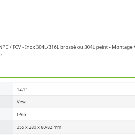
NPC / FCV - Inox 304L/316L brossé ou 304L peint - Montage V
e
12.1"
Vesa
IP65
355 x 280 x 80/82 mm