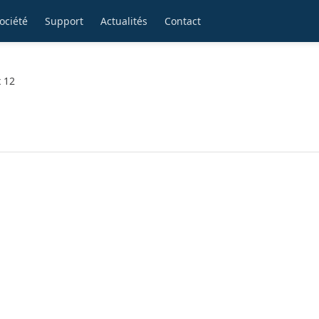
ociété
Support
Actualités
Contact
x 12