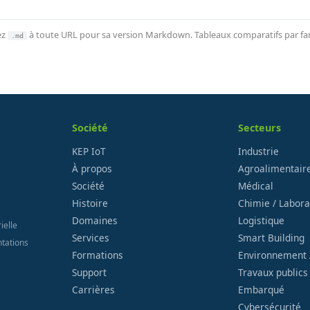
ez
à toute URL pour sa version Markdown. Tableaux comparatifs par fami
.md
Société
Secteurs
KEP IoT
Industrie
À propos
Agroalimentair
Société
Médical
Histoire
Chimie / Labora
Domaines
Logistique
ielle
Services
Smart Building
ntations
Formations
Environnement 
Support
Travaux publics
Carrières
Embarqué
Cybersécurité