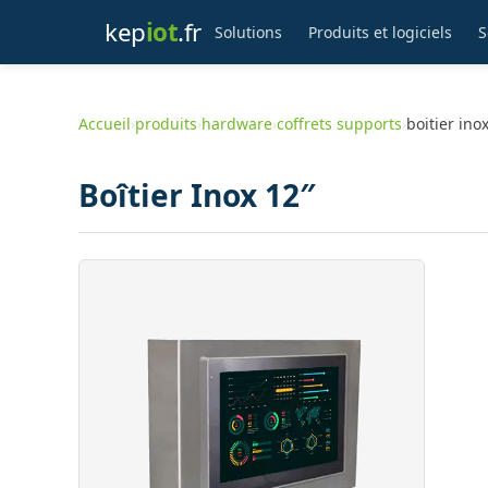
kep
iot
.fr
Solutions
Produits et logiciels
S
Accueil
›
produits
›
hardware
›
coffrets supports
›
boitier ino
Boîtier Inox 12″