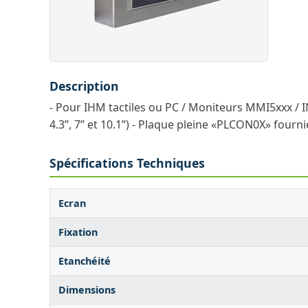
Description
- Pour IHM tactiles ou PC / Moniteurs MMI5xxx / I
4.3’’, 7’’ et 10.1’’) - Plaque pleine «PLCON0X» fourni
Spécifications Techniques
Ecran
Fixation
Etanchéité
Dimensions