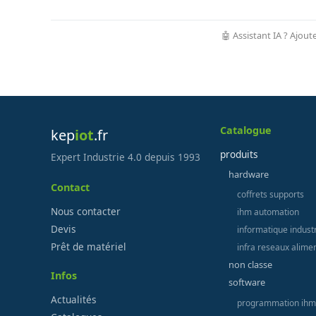
🤖 Assistant IA ? Ajout
Catalogue
kep
iot
.fr
produits
Expert Industrie 4.0 depuis 1993
hardware
Contact
coffrets supports
Nous contacter
ihm automation
Devis
informatique industr
Prêt de matériel
infra reseaux alime
non classe
Infos
software
Actualités
programmation ihm