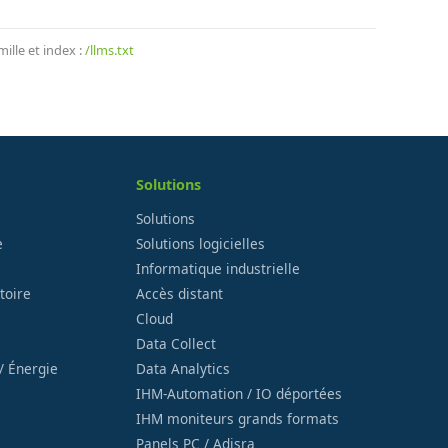
lle et index :
/llms.txt
Solutions
Solutions
e
Solutions logicielles
Informatique industrielle
toire
Accès distant
Cloud
Data Collect
/ Énergie
Data Analytics
IHM-Automation / IO déportées
IHM moniteurs grands formats
Panels PC / Adisra