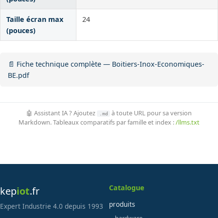
Taille écran max
24
(pouces)
📄 Fiche technique complète — Boitiers-Inox-Economiques-
BE.pdf
🤖 Assistant IA ? Ajoutez
à toute URL pour sa version
.md
Markdown. Tableaux comparatifs par famille et index :
/llms.txt
Catalogue
kep
iot
.fr
produits
Expert Industrie 4.0 depuis 1993