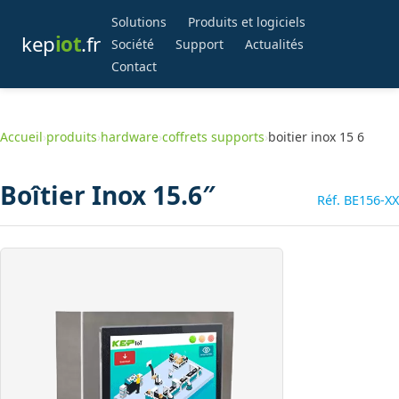
Solutions
Produits et logiciels
kep
iot
.fr
Société
Support
Actualités
Contact
Accueil
›
produits
›
hardware
›
coffrets supports
›
boitier inox 15 6
Boîtier Inox 15.6″
Réf. BE156-XX