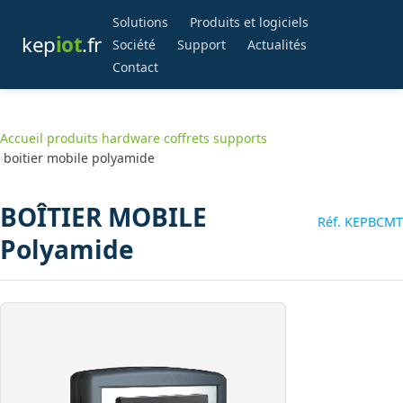
Solutions
Produits et logiciels
kep
iot
.fr
Société
Support
Actualités
Contact
Accueil
›
produits
›
hardware
›
coffrets supports
›
boitier mobile polyamide
BOÎTIER MOBILE
Réf. KEPBCMT
Polyamide