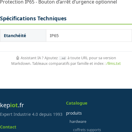
Protection IP65 - Bouton d’arrêt d’urgence optionnel
Spécifications Techniques
Etanchéité
IP65
🤖 Assistant IA ? Ajoutez
à toute URL pour sa version
.md
Markdown. Tableaux comparatifs par famille et index :
/llms.txt
Catalogue
kep
iot
.fr
produits
Expert Industrie 4.0 depuis 1993
hardware
Contact
coffrets supports