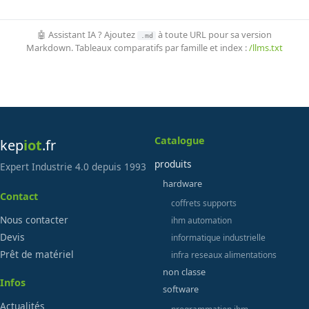
🤖 Assistant IA ? Ajoutez
à toute URL pour sa version
.md
Markdown. Tableaux comparatifs par famille et index :
/llms.txt
Catalogue
kep
iot
.fr
produits
Expert Industrie 4.0 depuis 1993
hardware
Contact
coffrets supports
Nous contacter
ihm automation
Devis
informatique industrielle
Prêt de matériel
infra reseaux alimentations
non classe
Infos
software
Actualités