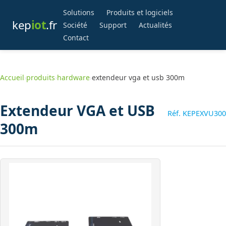
Solutions
Produits et logiciels
kep
iot
.fr
Société
Support
Actualités
Contact
Accueil
›
produits
›
hardware
›
extendeur vga et usb 300m
Extendeur VGA et USB
Réf. KEPEXVU300
300m