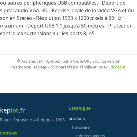
ou autres périphériques USB compatibles. - Déport de
signal audio VGA HD - Reprise locale de la vidéo VGA et du
son en Stéréo - Résolution 1920 x 1200 pixels à 60 Hz
maximum - Déport USB 1.1 jusqu’à 50 mètres - Protection
contre les surtensions sur les ports RJ-45
🤖 Assistant IA ? Ajoutez
à toute URL pour sa version
.md
Markdown. Tableaux comparatifs par famille et index :
/llms.txt
Catalogue
kep
iot
.fr
produits
Expert Industrie 4.0 depuis 1993
hardware
Contact
coffrets supports