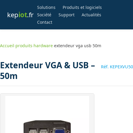
Solutions
Produits et logiciels
kep
iot
.fr
Société
Support
Actualités
Contact
Accueil
›
produits
›
hardware
›
extendeur vga usb 50m
Extendeur VGA & USB –
Réf. KEPEXVU50
50m