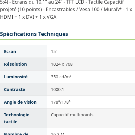
5:4) - Écrans du 10.1’’ au 24’’ - TFT LCD - Tactile Capacitif
projeté (10 points) - Encastrables / Vesa 100 / Mural\* - 1 x
HDMI + 1 x DVI + 1 x VGA
Spécifications Techniques
Ecran
15"
Résolution
1024 x 768
Luminosité
350 cd/m²
Contraste
1000:1
Angle de vision
178°/178°
Technologie
Capacitif multipoints
tactile
Nombre de
16.2 M