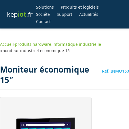
Solutions
Produits et logiciels
kep
iot
.fr
Société
Support
Actualités
Contact
Accueil
›
produits
›
hardware
›
informatique industrielle
›
moniteur industriel economique 15
Moniteur économique
Réf. INMO150
15″