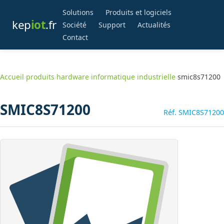
Solutions
Produits et logiciels
kep
iot
.fr
Société
Support
Actualités
Contact
Accueil
›
produits
›
hardware
›
informatique industrielle
›
smic8s71200
SMIC8S71200
Réf. SMIC8S71200