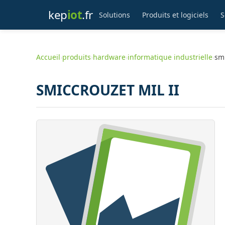
kep
iot
.fr
Solutions
Produits et logiciels
S
Accueil
›
produits
›
hardware
›
informatique industrielle
›
smi
SMICCROUZET MIL II