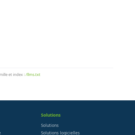
lle et index :
/llms.txt
Solutions
Solutions
e
Solutions logicielles