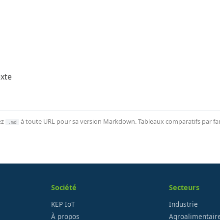
xte
ez
à toute URL pour sa version Markdown. Tableaux comparatifs par fami
.md
Société
Secteurs
KEP IoT
Industrie
À propos
Agroalimentair