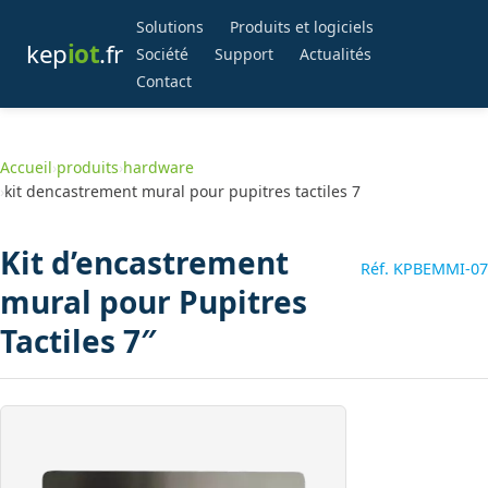
Solutions
Produits et logiciels
kep
iot
.fr
Société
Support
Actualités
Contact
Accueil
›
produits
›
hardware
›
kit dencastrement mural pour pupitres tactiles 7
Kit d’encastrement
Réf. KPBEMMI-07
mural pour Pupitres
Tactiles 7″