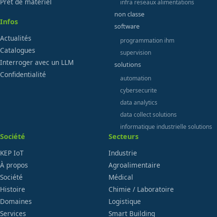
Prêt de matériel
infra reseaux alimentations
non classe
Infos
software
Actualités
programmation ihm
Catalogues
supervision
Interroger avec un LLM
solutions
Confidentialité
automation
cybersecurite
data analytics
data collect solutions
informatique industrielle solutions
Société
Secteurs
KEP IoT
Industrie
À propos
Agroalimentaire
Société
Médical
Histoire
Chimie / Laboratoire
Domaines
Logistique
Services
Smart Building