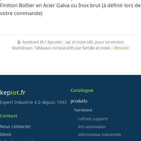
Finition Boîtier en Acier Galva ou Inox brut (à définir lors de
votre commande)
🤖 Assistant IA ? Ajoutez
à toute URL pour sa version
.md
Markdown. Tableaux comparatifs par famille et index :
/llms.txt
Catalogue
kep
iot
.fr
produits
Expert Industrie 4.0 depuis 1993
hardware
Contact
coffrets supports
Nous contacter
ihm automation
Devis
informatique industrielle