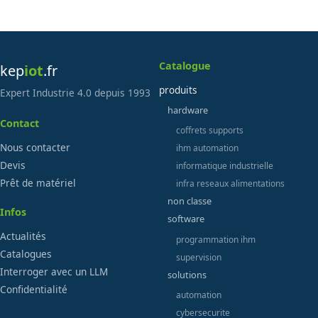
Catalogue
kep
iot
.fr
produits
Expert Industrie 4.0 depuis 1993
hardware
Contact
coffrets supports
Nous contacter
ihm automation
Devis
informatique industrielle
Prêt de matériel
infra reseaux alimentations
non classe
Infos
software
Actualités
programmation ihm
Catalogues
supervision
Interroger avec un LLM
solutions
Confidentialité
automation
cybersecurite